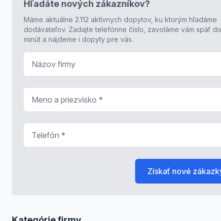
Hľadáte nových zákazníkov?
Máme aktuálne 2.112 aktívnych dopytov, ku ktorým hľadáme
dodávateľov. Zadajte telefónne číslo, zavoláme vám späť do
minút a nájdeme i dopyty pre vás.
Názov firmy
Meno a priezvisko
*
Telefón
*
Získať nové zákazk
Kategórie firmy