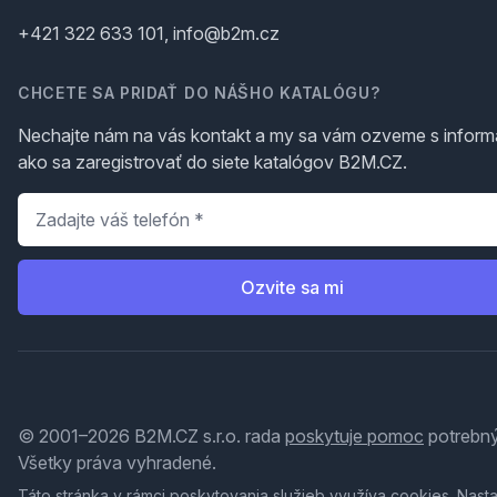
+421 322 633 101, info@b2m.cz
CHCETE SA PRIDAŤ DO NÁŠHO KATALÓGU?
Nechajte nám na vás kontakt a my sa vám ozveme s inform
ako sa zaregistrovať do siete katalógov B2M.CZ.
Telefón
*
Ozvite sa mi
© 2001–2026 B2M.CZ s.r.o. rada
poskytuje pomoc
potrebný
Všetky práva vyhradené.
Táto stránka v rámci poskytovania služieb využíva
cookies
. Nast