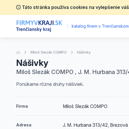
Táto stránka používa cookies na vylepšenie váš
|
katalóg firiem v Trenčianskom 
Úvodná stránka
Miloš Slezák COMPO
Nášivky
Nášivky
Miloš Slezák COMPO , J. M. Hurbana 313/
Ponúkame rôzne druhy nášiviek.
Miloš Slezák COMPO
Firma
J. M. Hurbana 313/42, Brezová
Adresa