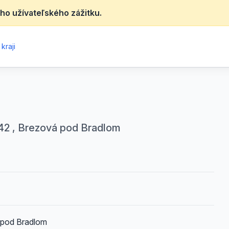
ho užívateľského zážitku.
kraji
42 , Brezová pod Bradlom
 pod Bradlom