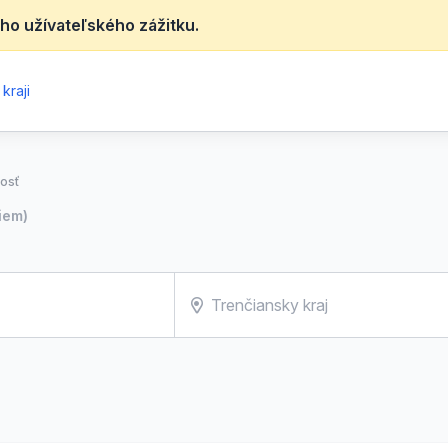
ho užívateľského zážitku.
kraji
osť
iem)