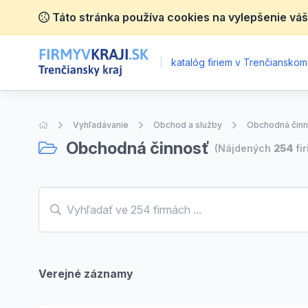
Táto stránka používa cookies na vylepšenie váš
|
katalóg firiem v Trenčianskom 
Úvodná stránka
Vyhľadávanie
Obchod a služby
Obchodná činn
Obchodná činnosť
(Nájdených
254
fir
Verejné záznamy