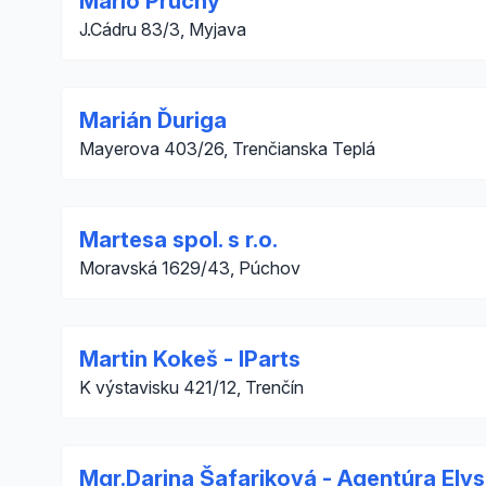
Mario Prúčny
J.Cádru 83/3, Myjava
Marián Ďuriga
Mayerova 403/26, Trenčianska Teplá
Martesa spol. s r.o.
Moravská 1629/43, Púchov
Martin Kokeš - IParts
K výstavisku 421/12, Trenčín
Mgr.Darina Šafariková - Agentúra Ely